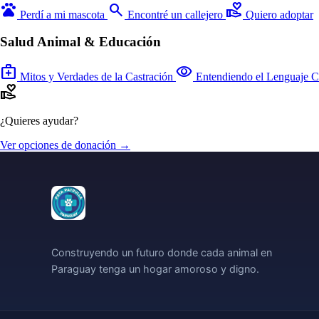
pets
search
volunteer_activism
Perdí a mi mascota
Encontré un callejero
Quiero adoptar
Salud Animal & Educación
medical_services
visibility
Mitos y Verdades de la Castración
Entendiendo el Lenguaje C
volunteer_activism
¿Quieres ayudar?
Ver opciones de donación →
Construyendo un futuro donde cada animal en
Paraguay tenga un hogar amoroso y digno.