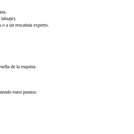
ana.
 tatuaje).
 o a un rescatista experto.
uelta de la esquina.
uiendo estos puntos: