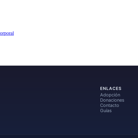
orporal
ENLACES
Adopción
Donaciones
Contacto
Guías