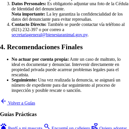
Datos Personales:
Es obligatorio adjuntar una foto de la Cédula
de Identidad del denunciante.
Nota importante:
La ley garantiza la confidencialidad de los
datos del denunciante para evitar represalias.
Contacto Directo:
También se puede contactar vía teléfono al
(021) 232-397 o por correo a
secretariageneral@bienestaranimal.gov.py
.
4. Recomendaciones Finales
No actuar por cuenta propia:
Ante un caso de maltrato, lo
ideal es documentar y denunciar. Intervenir directamente en
propiedad privada puede acarrear problemas legales para el
rescatista.
Seguimiento:
Una vez realizada la denuncia, se asignará un
número de expediente para dar seguimiento al proceso de
inspección y posible rescate o sanción.
arrow_back
Volver a Guías
Guías Prácticas
pets
search
volunteer_activism
Perdí a mi mascota
Encontré un callejero
Quiero adoptar