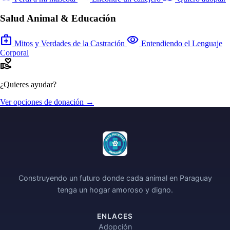
Salud Animal & Educación
medical_services
visibility
Mitos y Verdades de la Castración
Entendiendo el Lenguaje
Corporal
volunteer_activism
¿Quieres ayudar?
Ver opciones de donación →
Construyendo un futuro donde cada animal en Paraguay
tenga un hogar amoroso y digno.
ENLACES
Adopción