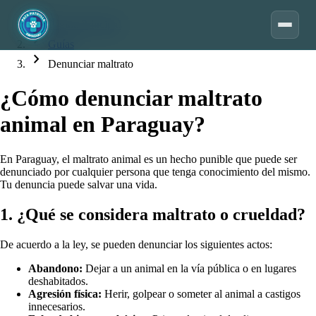
home
Página Principal
chevron_right
Guías
chevron_right
Denunciar maltrato
¿Cómo denunciar maltrato
animal en Paraguay?
En Paraguay, el maltrato animal es un hecho punible que puede ser
denunciado por cualquier persona que tenga conocimiento del mismo.
Tu denuncia puede salvar una vida.
1. ¿Qué se considera maltrato o crueldad?
De acuerdo a la ley, se pueden denunciar los siguientes actos:
Abandono:
Dejar a un animal en la vía pública o en lugares
deshabitados.
Agresión física:
Herir, golpear o someter al animal a castigos
innecesarios.